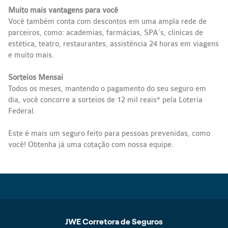
Muito mais vantagens para você
Você também conta com descontos em uma ampla rede de
parceiros, como: academias, farmácias, SPA’s, clínicas de
estética, teatro, restaurantes, assistência 24 horas em viagens
e muito mais.
Sorteios Mensai
Todos os meses, mantendo o pagamento do seu seguro em
dia, você concorre a sorteios de 12 mil reais* pela Loteria
Federal.
Este é mais um seguro feito para pessoas prevenidas, como
você! Obtenha já uma cotação com nossa equipe.
JWE Corretora de Seguros