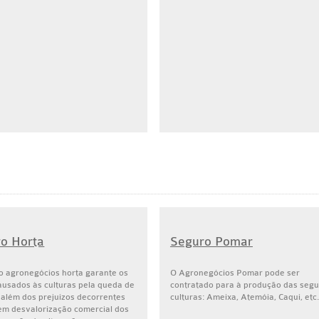
o Horta
Seguro Pomar
o agronegócios horta garante os
O Agronegócios Pomar pode ser
ausados às culturas pela queda de
contratado para à produção das segu
 além dos prejuízos decorrentes
culturas: Ameixa, Atemóia, Caqui, etc.
em desvalorização comercial dos