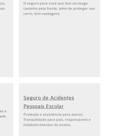
tos,
O seguro para você que tem um longo
iais
caminho pela frente, além de proteger seu
carro, tem vantagens.
Seguro de Acidentes
Pessoais Escolar
as e
Proteção e assistência para alunos.
ade.
Tranquilidade para pais, responsáveis e
estabelecimentos de ensino.