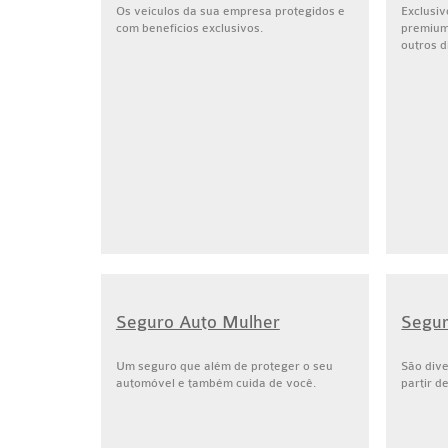
Os veículos da sua empresa protegidos e
Exclusiv
com benefícios exclusivos.
premium,
outros d
Seguro Auto Mulher
Segur
Um seguro que além de proteger o seu
São div
automóvel e também cuida de você.
partir d