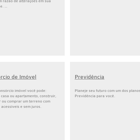
em razão de alterações em sua
. ...
rcio de Imóvel
Previdência
onsórcio imóvel você pode:
Planeje seu futuro com um dos plano
casa ou apartamento, construir,
Previdência para você.
r ou comprar um terreno com
 acessíveis e sem juros.