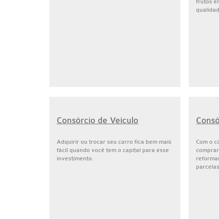
frutos 
qualidade
Consórcio de Veículo
Consó
Adquirir ou trocar seu carro fica bem mais
Com o c
fácil quando você tem o capital para esse
comprar 
investimento.
reforma
parcelas