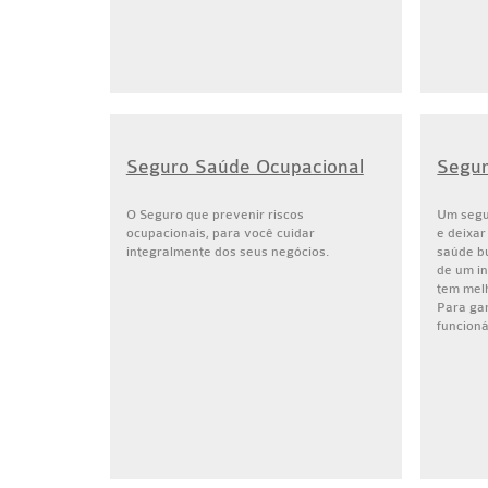
Seguro Saúde Ocupacional
Segur
O Seguro que prevenir riscos
Um segu
ocupacionais, para você cuidar
e deixar
integralmente dos seus negócios.
saúde bu
de um i
tem mel
Para gar
funcioná