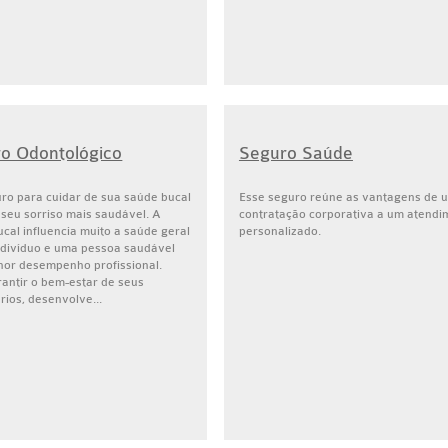
o Odontológico
Seguro Saúde
ro para cuidar de sua saúde bucal
Esse seguro reúne as vantagens de 
 seu sorriso mais saudável. A
contratação corporativa a um atendi
cal influencia muito a saúde geral
personalizado.
ndivíduo e uma pessoa saudável
hor desempenho profissional.
antir o bem-estar de seus
rios, desenvolve...