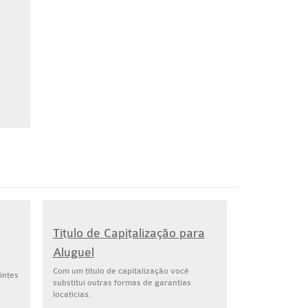
Título de Capitalização para
Aluguel
Com um título de capitalização você
intes
substitui outras formas de garantias
locatícias.