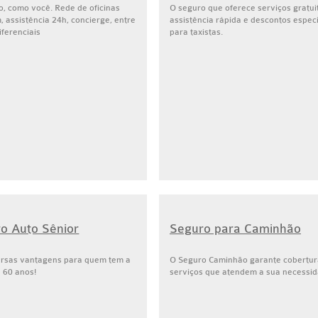
o, como você. Rede de oficinas
O seguro que oferece serviços gratui
 assistência 24h, concierge, entre
assistência rápida e descontos espec
iferenciais
para taxistas.
o Auto Sênior
Seguro para Caminhão
ersas vantagens para quem tem a
O Seguro Caminhão garante cobertur
e 60 anos!
serviços que atendem a sua necessid