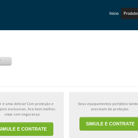
Início
Produto
r
r é uma delícia! Com proteção e
Seus equipamentos portáteis tam
ens exclusivas, fica bem melhor,
precisam de proteção.
viaje com segurança.
SIMULE E CONTRATE
SIMULE E CONTRATE